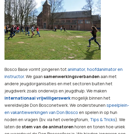
Bosco Base
vormt jongeren tot
animator, hoofdanimator en
instructor
. We gaan
samenwerkingsverbanden
aan met
andere jeugdorganisaties en met sectoren buiten het
jeugdwerk zoals onderwijs en jeugdhulp. We maken
internationaal vrijwilligerswerk
mogelijk binnen het
wereldwijde Don Bosconetwerk. We ondersteunen
speelplein-
en vakantiewerkingen van Don Bosco
en spelen in op hun
noden en vragen (bv. via het overlegforum,
Tips & Tricks
). We
laten de
stem van de animatoren
horen en tonen hoe uniek
en waardevol de Don Boscosfeer is. We bieden jongeren een