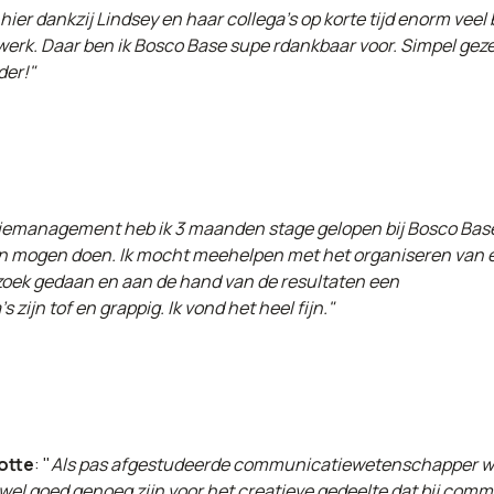
 hier dankzij Lindsey en haar collega’s op korte tijd enorm ve
erk. Daar ben ik Bosco Base supe rdankbaar voor. Simpel geze
der!"
emanagement heb ik 3 maanden stage gelopen bij Bosco Base
ken mogen doen. Ik mocht meehelpen met het organiseren van 
ek gedaan en aan de hand van de resultaten een
jn tof en grappig. Ik vond het heel fijn."
otte
: "
Als pas afgestudeerde communicatiewetenschapper was
 wel goed genoeg zijn voor het creatieve gedeelte dat bij commu