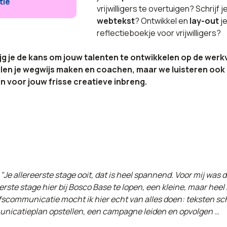
tie
vrijwilligers te overtuigen? Schrijf j
webtekst
? Ontwikkel en
lay-out
j
reflectieboekje voor vrijwilligers?
jg je de kans om jouw talenten te ontwikkelen op de werkv
len je wegwijs maken en coachen, maar we luisteren ook
en voor jouw frisse creatieve inbreng.
 "Je allereerste stage ooit, dat is heel spannend. Voor mij was 
erste stage hier bij Bosco Base te lopen, een kleine, maar heel 
fscommunicatie mocht ik hier echt van alles doen: teksten sc
nicatieplan opstellen, een campagne leiden en opvolgen …