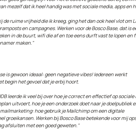
an mezelf dat ik heel handig was met sociale media, apps en he
j de ruime vrijheid die ik kreeg, ging het dan ook heel vlot om 
ramposts en campagnes. Werken voor de Bosco Base, dat is een
ken in de buurt, wifi die af en toe eens durft vast te lopen en
namer maken."
se is gewoon ideaal: geen negatieve vibes! Iedereen werkt
 begin het gevoel dat je erbij hoort.
B leerde ik veel bij over hoe je correct en effectief op sociale
an uitvoert, hoe je een onderzoek doet naar je doelpubliek 
e-mailmarketing: hoe gebruik je Mailchimp om een digitale
veel groeikansen. Werken bij Bosco Base betekende voor mij op
ag afsluiten met een goed geweten."