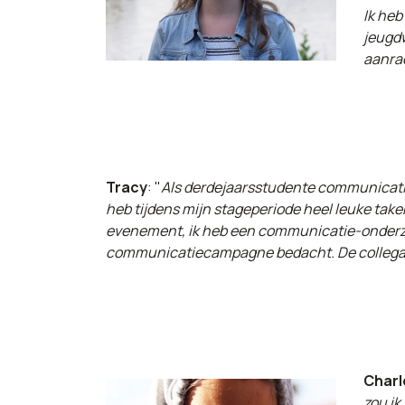
Ik heb
jeugdw
aanra
Tracy
: "
Als derdejaarsstudente communicati
heb tijdens mijn stageperiode heel leuke ta
evenement, ik heb een communicatie-onderzo
communicatiecampagne bedacht. De collega's zi
Charl
zou ik