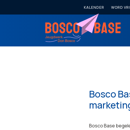
KALENDER
WORD VRI
Bosco Bas
marketin
Bosco Base begeleid