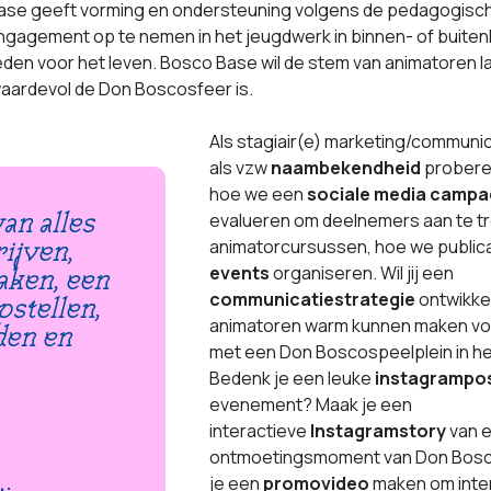
o Base geeft vorming en ondersteuning volgens de pedagogisch
gagement op te nemen in het jeugdwerk in binnen- of buite
den voor het leven. Bosco Base wil de stem van animatoren l
waardevol de Don Boscosfeer is.
Als stagiair(e) marketing/communic
als vzw
naambekendheid
probere
hoe we een
sociale media camp
evalueren om deelnemers aan te t
an alles
animatorcursussen, hoe we public
ijven,
events
organiseren. Wil jij een
aken, een
communicatiestrategie
ontwikke
stellen,
animatoren warm kunnen maken voo
den en
met een Don Boscospeelplein in he
Bedenk je een leuke
instagrampo
evenement? Maak je een
interactieve
Instagramstory
van 
ontmoetingsmoment van Don Bosc
je een
promovideo
maken om inte