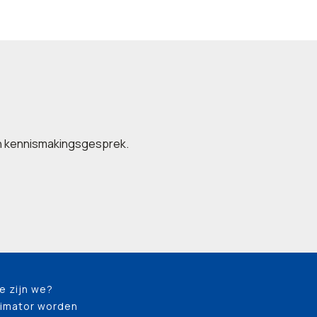
een kennismakingsgesprek.
e zijn we?
imator worden