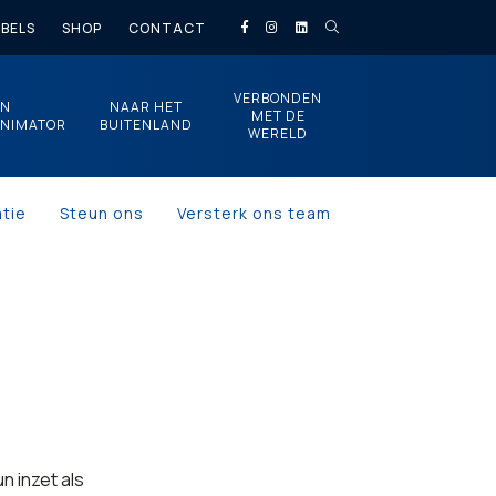
BELS
SHOP
CONTACT
VERBONDEN
EN
NAAR HET
MET DE
NIMATOR
BUITENLAND
WERELD
tie
Steun ons
Versterk ons team
n inzet als