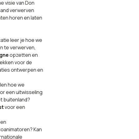
e visie van Don
nland verwerven
aten horen en laten
atie leer je hoe we
n te verwerven,
agne
opzetten en
rekken voor de
aties ontwerpen en
len hoe we
r een uitwisseling
t buitenland?
st
voor een
een
oanimatoren? Kan
rnationale