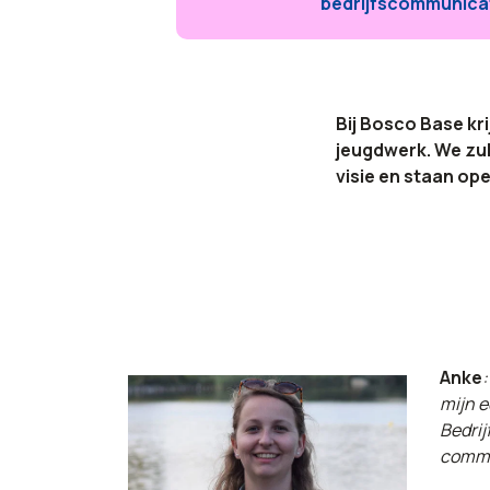
bedrijfscommunica
Bij Bosco Base kri
jeugdwerk. We zul
visie en staan op
Anke
:
mijn e
Bedrij
commu