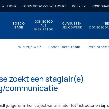
JWILLIGER
LOGIN VOOR VRIJWILLIGERS
KOERIER
BOSCOBAB
DON BOSCO
BOSCO
CURSUSSEN
IK B
ALS
BASE
JEUGDWERK
DONBOSCOA
INSPIRATOR
Wie zijn we?
Bosco Base team
Persinforma
e zoekt een stagiair(e)
g/communicatie
t jongeren in hun traject van animator tot instructor en bij hu