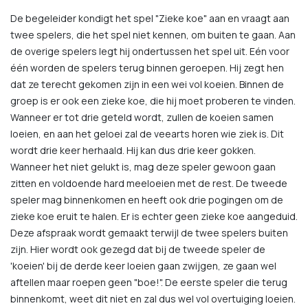
De begeleider kondigt het spel "Zieke koe" aan en vraagt aan
twee spelers, die het spel niet kennen, om buiten te gaan. Aan
de overige spelers legt hij ondertussen het spel uit. Eén voor
één worden de spelers terug binnen geroepen. Hij zegt hen
dat ze terecht gekomen zijn in een wei vol koeien. Binnen de
groep is er ook een zieke koe, die hij moet proberen te vinden.
Wanneer er tot drie geteld wordt, zullen de koeien samen
loeien, en aan het geloei zal de veearts horen wie ziek is. Dit
wordt drie keer herhaald. Hij kan dus drie keer gokken.
Wanneer het niet gelukt is, mag deze speler gewoon gaan
zitten en voldoende hard meeloeien met de rest. De tweede
speler mag binnenkomen en heeft ook drie pogingen om de
zieke koe eruit te halen. Er is echter geen zieke koe aangeduid.
Deze afspraak wordt gemaakt terwijl de twee spelers buiten
zijn. Hier wordt ook gezegd dat bij de tweede speler de
'koeien' bij de derde keer loeien gaan zwijgen, ze gaan wel
aftellen maar roepen geen "boe!". De eerste speler die terug
binnenkomt, weet dit niet en zal dus wel vol overtuiging loeien.