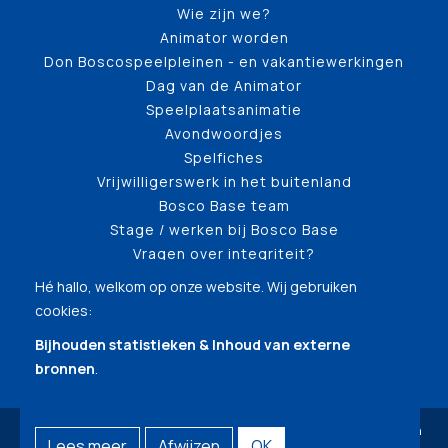
Wie zijn we?
Animator worden
Don Boscospeelpleinen - en vakantiewerkingen
Dag van de Animator
Speelplaatsanimatie
Avondwoordjes
Spelfiches
Vrijwilligerswerk in het buitenland
Bosco Base team
Stage / werken bij Bosco Base
Vragen over integriteit?
Hé hallo, welkom op onze website. Wij gebruiken
cookies:
Bijhouden statistieken & Inhoud van externe
bronnen
.
© Copyright 2026 | Bosco Base (Testomgeving) • Alle rechten
Lees meer
Afwijzen
OK