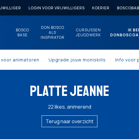
JWILLIGER
LOGIN VOOR VRIJWILLIGERS
KOERIER
BOSCOBAB
DON BOSCO
BOSCO
CURSUSSEN
IK BE
ALS
BASE
JEUGDWERK
DONBOSCOA
INSPIRATOR
s voor animatoren
Upgrade jouw moniskills
Info voor 
PLATTE JEANNE
22 likes, animerend
Terug naar overzicht