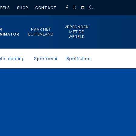
BELS
SHOP
CONTACT
VERBONDEN
N
NAAR HET
MET DE
NIMATOR
BUITENLAND
WERELD
pleinleiding
Sjoefoemi
Spelfiches