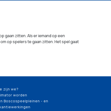
 op gaan zitten. Als er iemand op een
n om op spelers te gaan zitten. Het spel gaat
e zijn we?
imator worden
n Boscospeelpleinen - en
kantiewerkingen