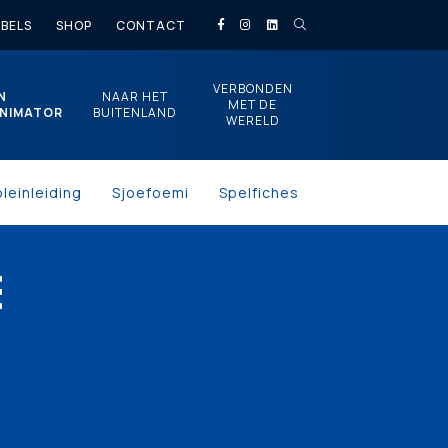
BELS
SHOP
CONTACT
VERBONDEN
N
NAAR HET
MET DE
NIMATOR
BUITENLAND
WERELD
pleinleiding
Sjoefoemi
Spelfiches
E