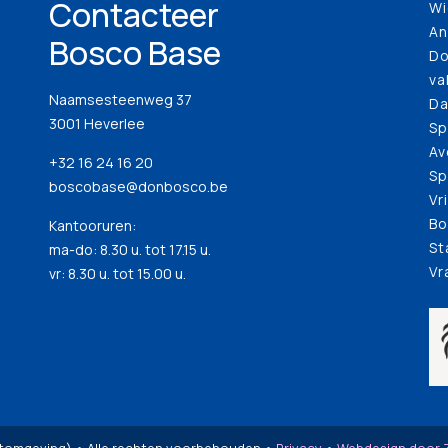
Contacteer
Wi
An
Bosco Base
Do
va
Naamsesteenweg 37
Da
3001 Heverlee
Sp
Av
+32 16 24 16 20
Sp
boscobase@donbosco.be
Vr
Bo
Kantooruren:
St
ma-do: 8.30 u. tot 17.15 u.
Vr
vr: 8.30 u. tot 15.00 u.
stomgeving) • Alle rechten voorbehouden •
Privacy
•
Webdesign door Z