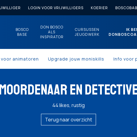
JWILLIGER
LOGIN VOOR VRIJWILLIGERS
KOERIER
BOSCOBAB
DON BOSCO
BOSCO
CURSUSSEN
IK BE
ALS
BASE
JEUGDWERK
DONBOSCOA
INSPIRATOR
s voor animatoren
Upgrade jouw moniskills
Info voor 
MOORDENAAR EN DETECTIV
44 likes, rustig
Terug naar overzicht