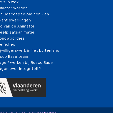
e zijn we?
imator worden
n Boscospeelpleinen - en
kantiewerkingen
g van de Animator
eelplaatsanimatie
ondwoordjes
elfiches
ijwilligerswerk in het buitenland
sco Base team
age / werken bij Bosco Base
agen over integriteit?
enjoy in Leuven
•
Powered by Nimbu