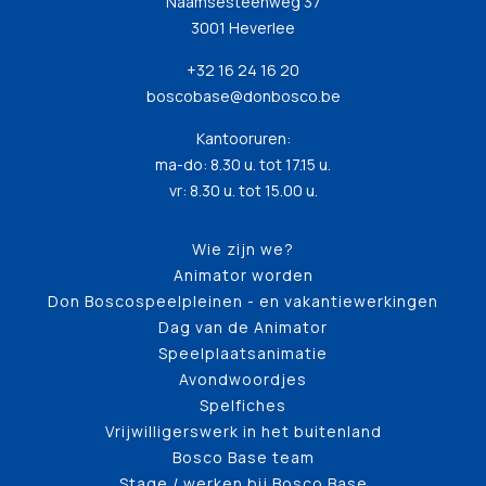
Naamsesteenweg 37
3001 Heverlee
+32 16 24 16 20
boscobase@donbosco.be
Kantooruren:
ma-do: 8.30 u. tot 17.15 u.
vr: 8.30 u. tot 15.00 u.
Wie zijn we?
Animator worden
Don Boscospeelpleinen - en vakantiewerkingen
Dag van de Animator
Speelplaatsanimatie
Avondwoordjes
Spelfiches
Vrijwilligerswerk in het buitenland
Bosco Base team
Stage / werken bij Bosco Base