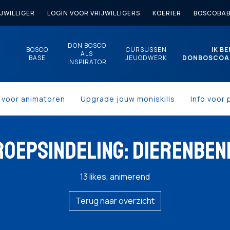
JWILLIGER
LOGIN VOOR VRIJWILLIGERS
KOERIER
BOSCOBAB
DON BOSCO
BOSCO
CURSUSSEN
IK BE
ALS
BASE
JEUGDWERK
DONBOSCOA
INSPIRATOR
s voor animatoren
Upgrade jouw moniskills
Info voor 
ROEPSINDELING: DIERENBEN
13 likes, animerend
Terug naar overzicht