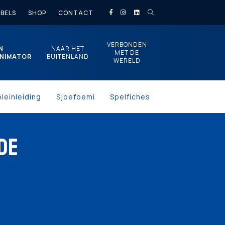
BELS
SHOP
CONTACT
VERBONDEN
N
NAAR HET
MET DE
NIMATOR
BUITENLAND
WERELD
pleinleiding
Sjoefoemi
Spelfiches
DE