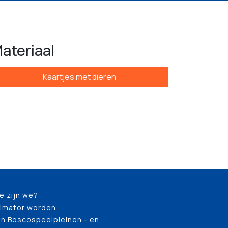
ateriaal
Kaartjes met dieren
e zijn we?
imator worden
n Boscospeelpleinen - en