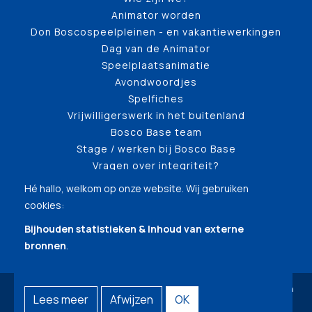
Animator worden
Don Boscospeelpleinen - en vakantiewerkingen
Dag van de Animator
Speelplaatsanimatie
Avondwoordjes
Spelfiches
Vrijwilligerswerk in het buitenland
Bosco Base team
Stage / werken bij Bosco Base
Vragen over integriteit?
Hé hallo, welkom op onze website. Wij gebruiken
cookies:
Bijhouden statistieken & Inhoud van externe
bronnen
.
© Copyright 2026 | Bosco Base (Testomgeving) • Alle rechten
Lees meer
Afwijzen
OK
voorbehouden •
Privacy
•
Webdesign door Zenjoy in Leuven
•