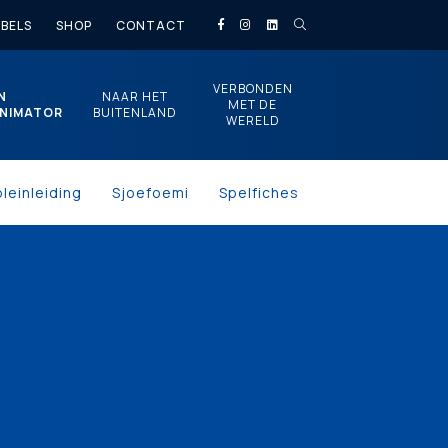
BELS
SHOP
CONTACT
VERBONDEN
N
NAAR HET
MET DE
NIMATOR
BUITENLAND
WERELD
pleinleiding
Sjoefoemi
Spelfiches