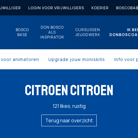
JWILLIGER
LOGIN VOOR VRIJWILLIGERS
KOERIER
BOSCOBAB
DON BOSCO
BOSCO
CURSUSSEN
IK BE
ALS
BASE
JEUGDWERK
DONBOSCOA
INSPIRATOR
s voor animatoren
Upgrade jouw moniskills
Info voor 
CITROEN CITROEN
121 likes, rustig
Terug naar overzicht