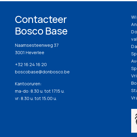
Contacteer
Wi
An
Bosco Base
Do
va
Naamsesteenweg 37
Da
3001 Heverlee
Sp
Av
+32 16 24 16 20
Sp
boscobase@donbosco.be
Vr
Bo
Kantooruren:
St
ma-do: 8.30 u. tot 17.15 u.
Vr
vr: 8.30 u. tot 15.00 u.