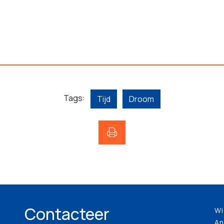
Tags:
Tijd
Droom
Contacteer
Wi
An