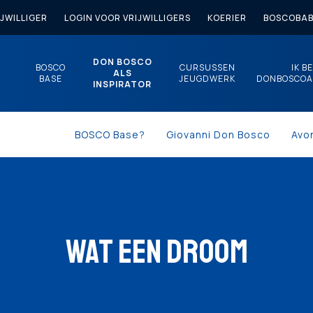
JWILLIGER
LOGIN VOOR VRIJWILLIGERS
KOERIER
BOSCOBAB
DON BOSCO
BOSCO
CURSUSSEN
IK B
ALS
BASE
JEUGDWERK
DONBOSCOA
INSPIRATOR
BOSCO Base?
Giovanni Don Bosco
Avo
WAT EEN DROOM