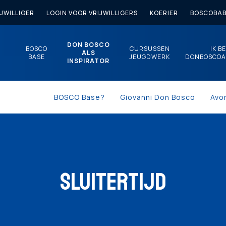
JWILLIGER
LOGIN VOOR VRIJWILLIGERS
KOERIER
BOSCOBAB
DON BOSCO
BOSCO
CURSUSSEN
IK B
ALS
BASE
JEUGDWERK
DONBOSCOA
INSPIRATOR
BOSCO Base?
Giovanni Don Bosco
Avo
SLUITERTIJD