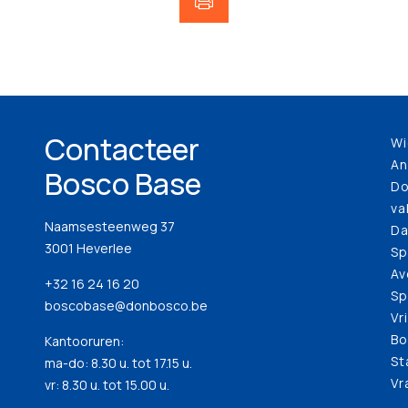
Contacteer
Wi
An
Bosco Base
Do
va
Naamsesteenweg 37
Da
3001 Heverlee
Sp
Av
+32 16 24 16 20
Sp
boscobase@donbosco.be
Vr
Bo
Kantooruren:
St
ma-do: 8.30 u. tot 17.15 u.
Vr
vr: 8.30 u. tot 15.00 u.