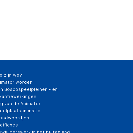
e zijn we?
imator worden
n Boscospeelpleinen - en
kantiewerkingen
g van de Animator
eelplaatsanimatie
ondwoordjes
elfiches
ijwilligerswerk in het buitenland