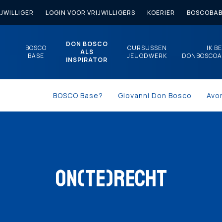
JWILLIGER
LOGIN VOOR VRIJWILLIGERS
KOERIER
BOSCOBAB
DON BOSCO
BOSCO
CURSUSSEN
IK B
ALS
BASE
JEUGDWERK
DONBOSCOA
INSPIRATOR
BOSCO Base?
Giovanni Don Bosco
Avo
ON(TE)RECHT