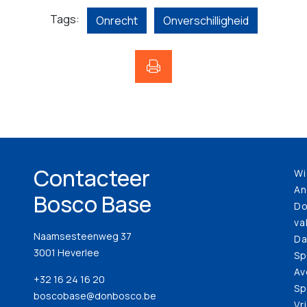
Tags:
Onrecht
Onverschilligheid
Contacteer
Wi
An
Bosco Base
Do
va
Naamsesteenweg 37
Da
3001 Heverlee
Sp
Av
+32 16 24 16 20
Sp
boscobase@donbosco.be
Vr