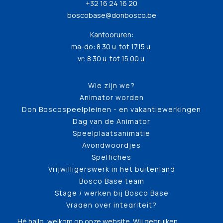
+32 16 24 16 20
boscobase@donbosco.be
Kantooruren:
ma-do: 8.30 u. tot 17.15 u.
vr: 8.30 u. tot 15.00 u.
Wie zijn we?
Animator worden
Don Boscospeelpleinen - en vakantiewerkingen
Dag van de Animator
Speelplaatsanimatie
Avondwoordjes
Spelfiches
Vrijwilligerswerk in het buitenland
Bosco Base team
Stage / werken bij Bosco Base
Vragen over integriteit?
Hé hallo, welkom op onze website. Wij gebruiken