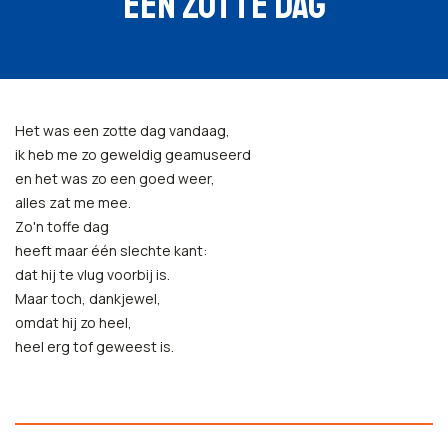
EEN ZOTTE DAG
Het was een zotte dag vandaag,
ik heb me zo geweldig geamuseerd
en het was zo een goed weer,
alles zat me mee.
Zo'n toffe dag
heeft maar één slechte kant:
dat hij te vlug voorbij is.
Maar toch, dankjewel,
omdat hij zo heel,
heel erg tof geweest is.