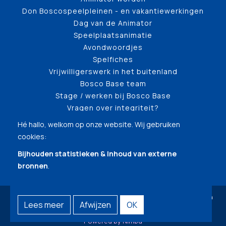
Don Boscospeelpleinen - en vakantiewerkingen
Dag van de Animator
Speelplaatsanimatie
Avondwoordjes
Spelfiches
Vrijwilligerswerk in het buitenland
Bosco Base team
Stage / werken bij Bosco Base
Vragen over integriteit?
Hé hallo, welkom op onze website. Wij gebruiken
cookies:
Bijhouden statistieken & Inhoud van externe
bronnen
.
© Copyright 2026 | Bosco Base (Testomgeving) • Alle rechten
Lees meer
Afwijzen
OK
voorbehouden •
Privacy
•
Webdesign door Zenjoy in Leuven
•
Powered by Nimbu