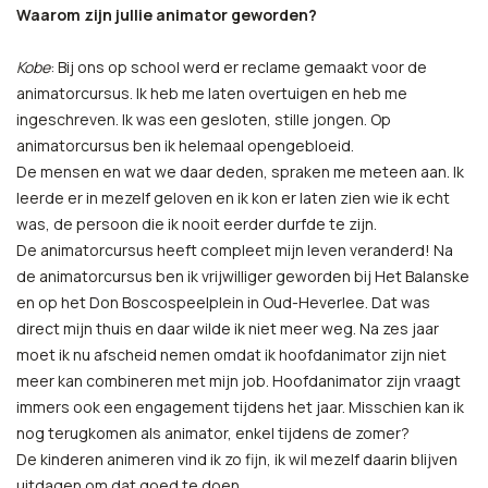
Waarom zijn jullie animator geworden?
Kobe
: Bij ons op school werd er reclame gemaakt voor de
animatorcursus. Ik heb me laten overtuigen en heb me
ingeschreven. Ik was een gesloten, stille jongen. Op
animatorcursus ben ik helemaal opengebloeid.
De mensen en wat we daar deden, spraken me meteen aan. Ik
leerde er in mezelf geloven en ik kon er laten zien wie ik echt
was, de persoon die ik nooit eerder durfde te zijn.
De animatorcursus heeft compleet mijn leven veranderd! Na
de animatorcursus ben ik vrijwilliger geworden bij Het Balanske
en op het Don Boscospeelplein in Oud-Heverlee. Dat was
direct mijn thuis en daar wilde ik niet meer weg. Na zes jaar
moet ik nu afscheid nemen omdat ik hoofdanimator zijn niet
meer kan combineren met mijn job. Hoofdanimator zijn vraagt
immers ook een engagement tijdens het jaar. Misschien kan ik
nog terugkomen als animator, enkel tijdens de zomer?
De kinderen animeren vind ik zo fijn, ik wil mezelf daarin blijven
uitdagen om dat goed te doen.