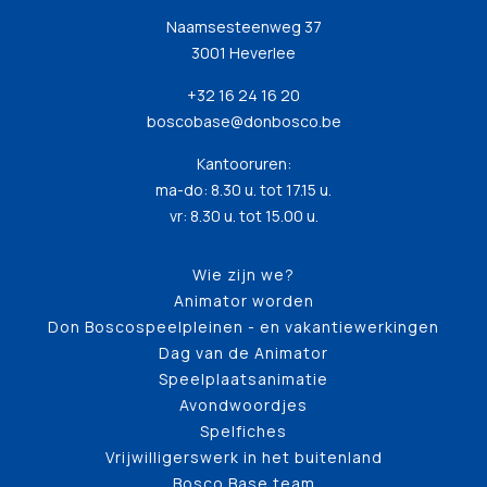
Naamsesteenweg 37
3001 Heverlee
+32 16 24 16 20
boscobase@donbosco.be
Kantooruren:
ma-do: 8.30 u. tot 17.15 u.
vr: 8.30 u. tot 15.00 u.
Wie zijn we?
Animator worden
Don Boscospeelpleinen - en vakantiewerkingen
Dag van de Animator
Speelplaatsanimatie
Avondwoordjes
Spelfiches
Vrijwilligerswerk in het buitenland
Bosco Base team